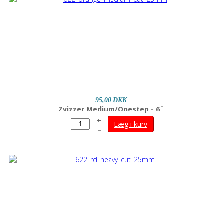
95,00 DKK
Zvizzer Medium/Onestep - 6¨
+
Læg i kurv
–