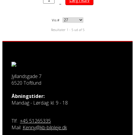
Læg i kurv
–
Vis #
Resultater 1 - 5 ud af 5
Jyllandsgade 7
6520 Toftlund
Åbningstider:
Mandag - Lørdag: kl. 9 - 18
Tlf.
+45 51265335
Mail:
Kenny@kb-bilpleje.dk