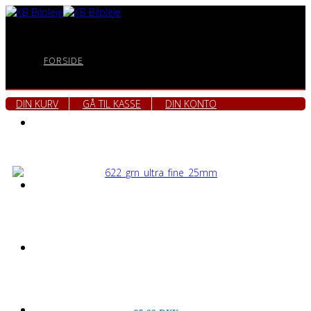
FORSIDE
DIN KURV
GÅ TIL KASSE
DIN KONTO
KURSUS
EKSEMPLER
POLERING
VIDEOARKIV