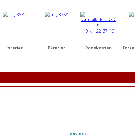
Interiør
Exteriør
Rodekassen
Forse
59,95 DKK