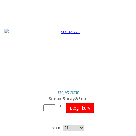
129,95 DKK
Sonax Spray&Seal
+
Læg i kurv
–
Vis #