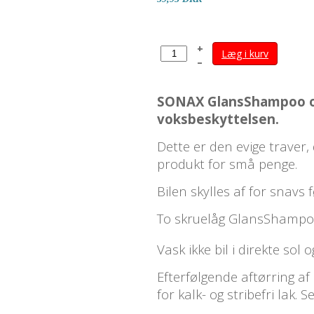
+
Læg i kurv
–
SONAX GlansShampoo op
voksbeskyttelsen.
Dette er den evige traver,
produkt for små penge.
Bilen skylles af for snavs
To skruelåg GlansShampoo
Vask ikke bil i direkte sol
Efterfølgende aftørring a
for kalk- og stribefri lak.