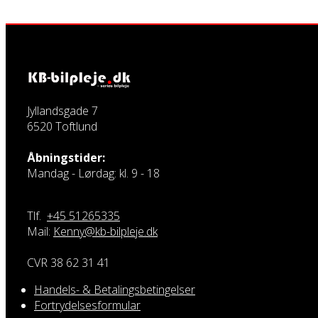
Jyllandsgade 7
6520 Toftlund
Åbningstider:
Mandag - Lørdag: kl. 9 - 18
Tlf.
+45 51265335
Mail:
Kenny@kb-bilpleje.dk
CVR 38 62 31 41
Handels- & Betalingsbetingelser
Fortrydelsesformular