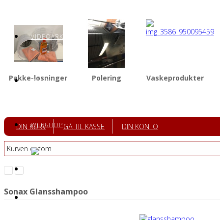
VIDEOARKIV
Pakke-løsninger
Polering
Vaskeprodukter
OM OS
WEBSHOP
DIN KURV
GÅ TIL KASSE
DIN KONTO
Kurven er tom
Sonax Glansshampoo