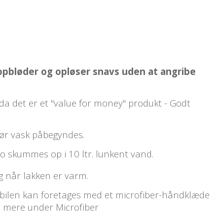
bløder og opløser snavs uden at angribe
 da det er et "value for money" produkt - Godt
 før vask påbegyndes.
 skummes op i 10 ltr. lunkent vand.
 og når lakken er varm.
f bilen kan foretages med et microfiber-håndklæde
 Se mere under Microfiber