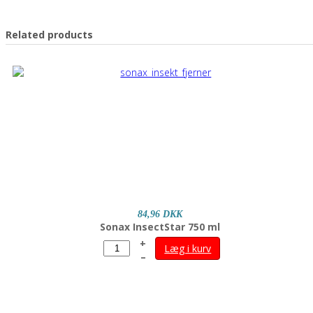
Related products
84,96 DKK
Sonax InsectStar 750 ml
+
Læg i kurv
–