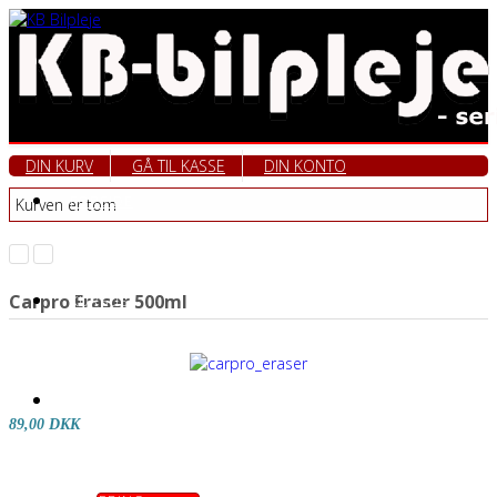
DIN KURV
GÅ TIL KASSE
DIN KONTO
FORSIDE
Kurven er tom
Carpro Eraser 500ml
KURSUS
EKSEMPLER
89,00 DKK