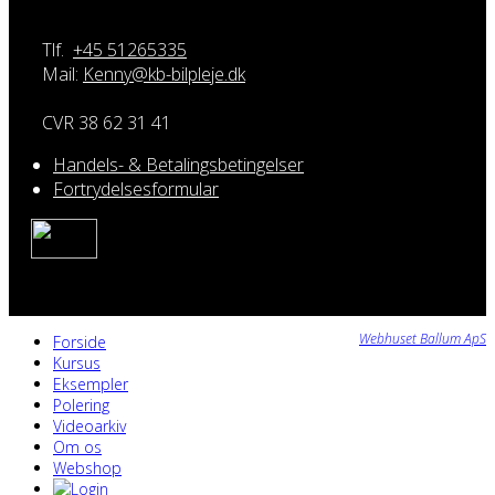
Tlf.
+45 51265335
Mail:
Kenny@kb-bilpleje.dk
CVR 38 62 31 41
Handels- & Betalingsbetingelser
Fortrydelsesformular
Webhuset Ballum ApS
Forside
Kursus
Eksempler
Polering
Videoarkiv
Om os
Webshop