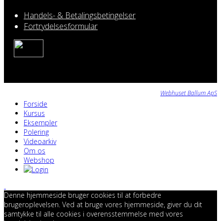
Handels- & Betalingsbetingelser
Fortrydelsesformular
Webhuset Ballum ApS
Forside
Kursus
Eksempler
Polering
Videoarkiv
Om os
Webshop
Denne hjemmeside bruger cookies til at forbedre
brugeroplevelsen. Ved at bruge vores hjemmeside, giver du dit
samtykke til alle cookies i overensstemmelse med vores