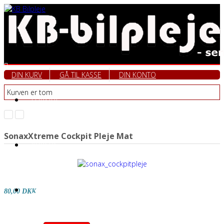
DIN KURV
GÅ TIL KASSE
DIN KONTO
Kurven er tom
FORSIDE
SonaxXtreme Cockpit Pleje Mat
KURSUS
EKSEMPLER
80,00 DKK