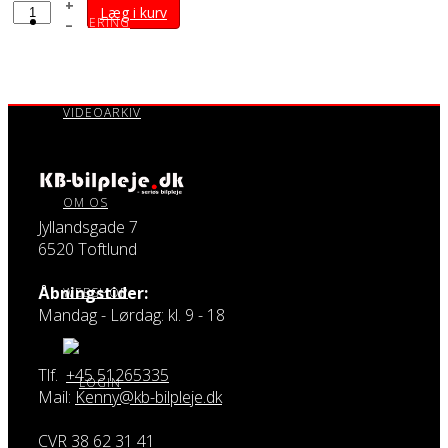
+
Læg i kurv
POLERING
–
VIDEOARKIV
OM OS
Jyllandsgade 7
6520 Toftlund
Åbningstider:
WEBSHOP
Mandag - Lørdag: kl. 9 - 18
Tlf.
+45 51265335
Mail:
Kenny@kb-bilpleje.dk
CVR 38 62 31 41